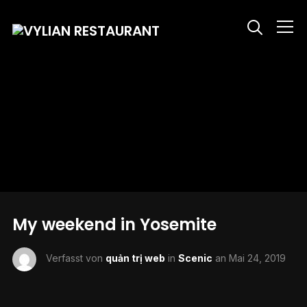
Info
My weekend in Yosemite
Verfasst von
quản trị web
in
Scenic
an
Mai 24, 2019